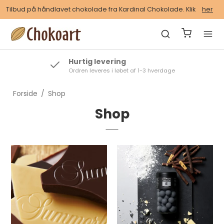
Tilbud på håndlavet chokolade fra Kardinal Chokolade. Klik
her
ing
Topscorer på Tr
 løbet af 1-3 hverdage
Anbefalet af vores ku
Forside
/
Shop
Shop