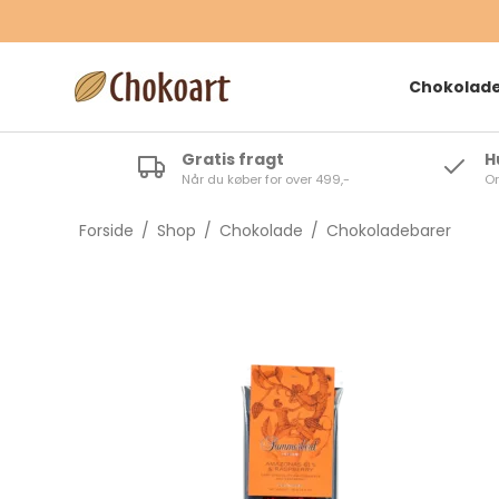
Chokolad
Gratis fragt
H
Når du køber for over 499,-
Or
Lø
Då
Forside
/
Shop
/
Chokolade
/
Chokoladebarer
Te