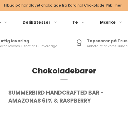
Tilbud på håndlavet chokolade fra Kardinal Chokolade. Klik
her
e
Delikatesser
Te
Mærke
urtig levering
Topscorer på Trus
dren leveres i løbet af 1-3 hverdage
Anbefalet af vores kunde
s vægt
Løs vægt
Grøn te
se
Dåse
Rød- og U
breve
Tebreve
Grøn/Hvid
Chokoladebarer
Sort te
SUMMERBIRD HANDCRAFTED BAR -
AMAZONAS 61% & RASPBERRY