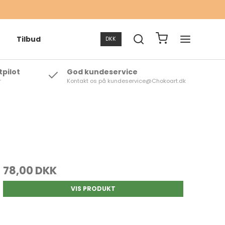
Tilbud
DKK
tpilot
God kundeservice
r
Kontakt os på kundeservice@Chokoart.dk
rte te
 te
78,00 DKK
VIS PRODUKT