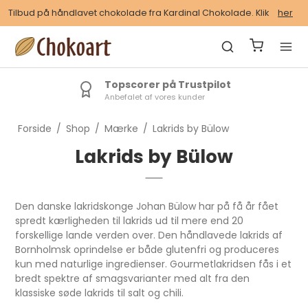
Tilbud på håndlavet chokolade fra Kardinal Chokolade. Klik
her
Topscorer på Trustpilot
Anbefalet af vores kunder
Forside
/
Shop
/
Mærke
/
Lakrids by Bülow
Lakrids by Bülow
Den danske lakridskonge Johan Bülow har på få år fået
spredt kærligheden til lakrids ud til mere end 20
forskellige lande verden over. Den håndlavede lakrids af
Bornholmsk oprindelse er både glutenfri og produceres
kun med naturlige ingredienser. Gourmetlakridsen fås i et
bredt spektre af smagsvarianter med alt fra den
klassiske søde lakrids til salt og chili.