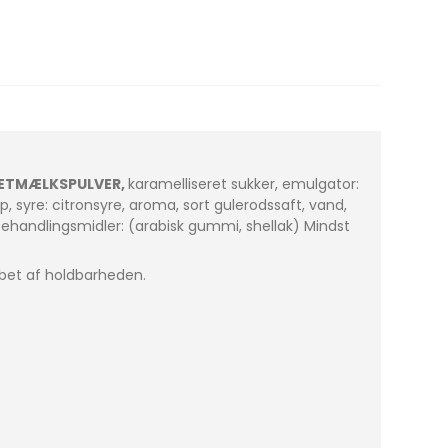
ETMÆLKSPULVER,
karamelliseret sukker, emulgator:
p, syre: citronsyre, aroma, sort gulerodssaft, vand,
behandlingsmidler: (arabisk gummi, shellak) Mindst
øbet af holdbarheden.