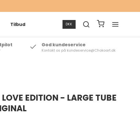
Tilbud
DKK
tpilot
God kundeservice
r
Kontakt os på kundeservice@Chokoart.dk
rte te
 te
LOVE EDITION - LARGE TUBE
IGINAL