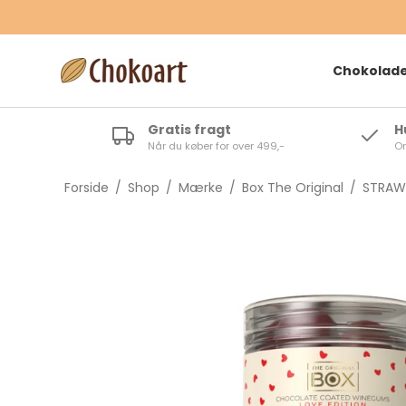
Chokolad
Gratis fragt
H
Når du køber for over 499,-
Or
Lø
Då
Forside
/
Shop
/
Mærke
/
Box The Original
/
STRAWB
Te