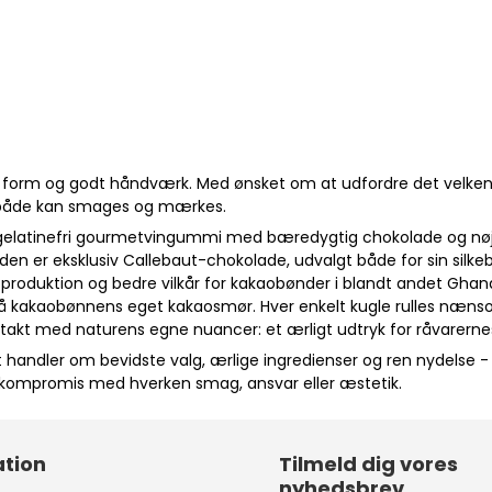
tet, form og godt håndværk. Med ønsket om at udfordre det velken
r både kan smages og mærkes.
gelatinefri gourmetvingummi med bæredygtig chokolade og nøje
aden er eksklusiv Callebaut-chokolade, udvalgt både for sin sil
oduktion og bedre vilkår for kakaobønder i blandt andet Ghan
på kakaobønnens eget kakaosmør. Hver enkelt kugle rulles nænsom
i takt med naturens egne nuancer: et ærligt udtryk for råvarernes
andler om bevidste valg, ærlige ingredienser og ren nydelse - sm
å kompromis med hverken smag, ansvar eller æstetik.
tion
Tilmeld dig vores
nyhedsbrev