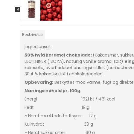
Beskrivelse
Ingredienser:
50% hvid karamel chokolade:
(Kakaosmør, sukke
LECITHINER ( SOYA), naturlig vanilje aroma, salt)
Vin
kokosolie, overfladebehandlingsmidler: (carnaubav
30,4 % kakaotørstof i chokoladedelen.
Opbevaring:
Beskyttes mod varme, fugt og direkte s
Næringsindhold pr. 100g:
Energi 1921 kJ / 461 kcal
Fedt 19 g
- Heraf mættede fedtsyrer 12 g
Kulhydrat 69 g
- Heraf sukker arter 60 g