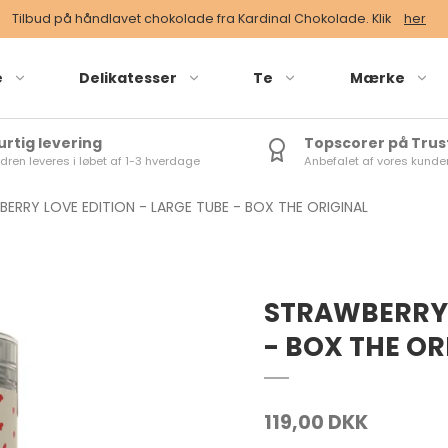
Tilbud på håndlavet chokolade fra Kardinal Chokolade. Klik
her
e
Delikatesser
Te
Mærke
urtig levering
Topscorer på Trus
dren leveres i løbet af 1-3 hverdage
Anbefalet af vores kunde
s vægt
Løs vægt
Grøn te
se
Dåse
Rød- og U
ERRY LOVE EDITION - LARGE TUBE - BOX THE ORIGINAL
breve
Tebreve
Grøn/Hvid
Sort te
STRAWBERRY 
- BOX THE OR
119,00 DKK