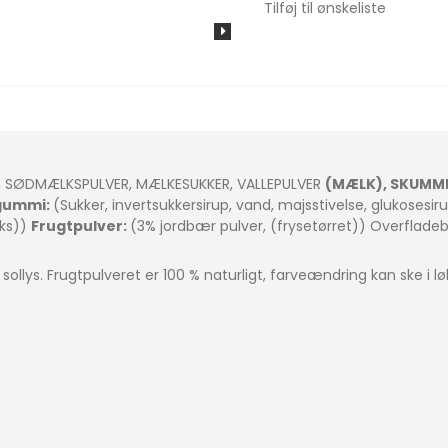
Tilføj til ønskeliste
r, SØDMÆLKSPULVER, MÆLKESUKKER, VALLEPULVER
(MÆLK), SKUMM
gummi:
(Sukker, invertsukkersirup, vand, majsstivelse, glukosesiru
oks))
Frugtpulver:
(3% jordbær pulver, (frysetørret)) Overflade
ollys. Frugtpulveret er 100 % naturligt, farveændring kan ske i l