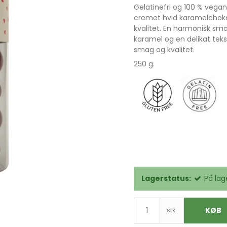
Gelatinefri og 100 % vegan
cremet hvid karamelchokol
kvalitet. En harmonisk sm
karamel og en delikat tek
smag og kvalitet.
250 g.
Lagerstatus:
På lag
KØB
stk.