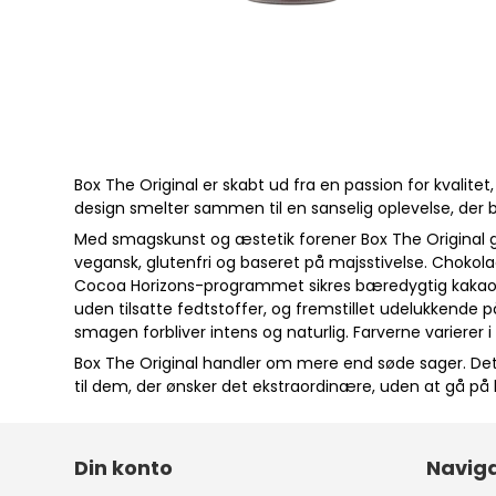
Box The Original er skabt ud fra en passion for kvali
design smelter sammen til en sanselig oplevelse, de
Med smagskunst og æstetik forener Box The Original 
vegansk, glutenfri og baseret på majsstivelse. Chokol
Cocoa Horizons-programmet sikres bæredygtig kakaopr
uden tilsatte fedtstoffer, og fremstillet udelukkende 
smagen forbliver intens og naturlig. Farverne varierer 
Box The Original handler om mere end søde sager. Det h
til dem, der ønsker det ekstraordinære, uden at gå p
Din konto
Naviga