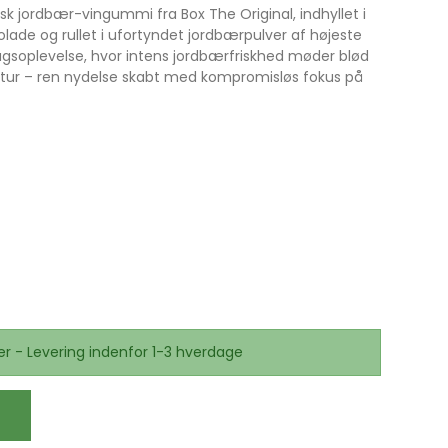
sk jordbær-vingummi fra Box The Original, indhyllet i
ade og rullet i ufortyndet jordbærpulver af højeste
agsoplevelse, hvor intens jordbærfriskhed møder blød
stur – ren nydelse skabt med kompromisløs fokus på
er - Levering indenfor 1-3 hverdage