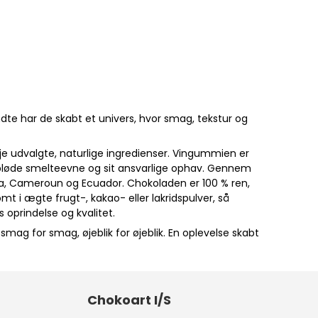
dte har de skabt et univers, hvor smag, tekstur og
 udvalgte, naturlige ingredienser. Vingummien er
kebløde smelteevne og sit ansvarlige ophav. Gennem
a, Cameroun og Ecuador. Chokoladen er 100 % ren,
t i ægte frugt-, kakao- eller lakridspulver, så
 oprindelse og kvalitet.
ag for smag, øjeblik for øjeblik. En oplevelse skabt
Chokoart I/S