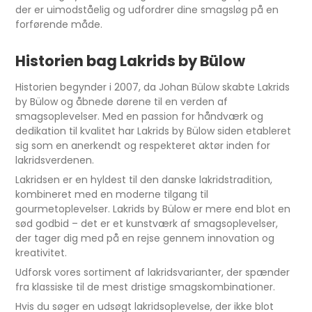
der er uimodståelig og udfordrer dine smagsløg på en
forførende måde.
Historien bag Lakrids by Bülow
Historien begynder i 2007, da Johan Bülow skabte Lakrids
by Bülow og åbnede dørene til en verden af
smagsoplevelser. Med en passion for håndværk og
dedikation til kvalitet har Lakrids by Bülow siden etableret
sig som en anerkendt og respekteret aktør inden for
lakridsverdenen.
Lakridsen er en hyldest til den danske lakridstradition,
kombineret med en moderne tilgang til
gourmetoplevelser. Lakrids by Bülow er mere end blot en
sød godbid – det er et kunstværk af smagsoplevelser,
der tager dig med på en rejse gennem innovation og
kreativitet.
Udforsk vores sortiment af lakridsvarianter, der spænder
fra klassiske til de mest dristige smagskombinationer.
Hvis du søger en udsøgt lakridsoplevelse, der ikke blot