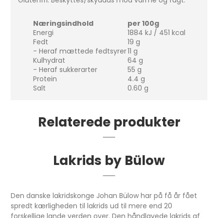
Glutenfri. Beskyttes/skyddas mod varme og fugt.
Næringsindhold
per 100g
Energi
1884 kJ / 451 kcal
Fedt
19 g
- Heraf mættede fedtsyrer
11 g
Kulhydrat
64 g
- Heraf sukkerarter
55 g
Protein
4.4 g
Salt
0.60 g
Relaterede produkter
Lakrids by Bülow
Den danske lakridskonge Johan Bülow har på få år fået
spredt kærligheden til lakrids ud til mere end 20
forskellige lande verden over. Den håndlavede lakrids af