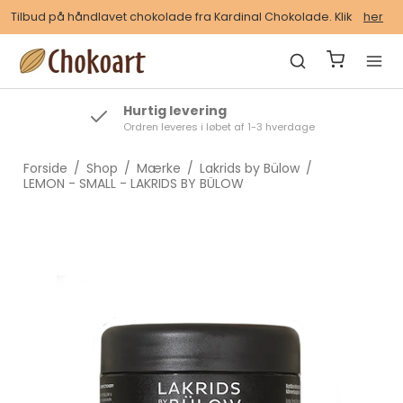
Tilbud på håndlavet chokolade fra Kardinal Chokolade. Klik
her
Hurtig levering
Ordren leveres i løbet af 1-3 hverdage
Forside
/
Shop
/
Mærke
/
Lakrids by Bülow
/
LEMON - SMALL - LAKRIDS BY BÜLOW