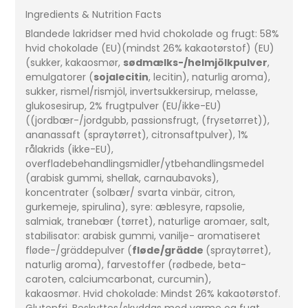
Ingredients & Nutrition Facts
Blandede lakridser med hvid chokolade og frugt: 58%
hvid chokolade (EU)(mindst 26% kakaotørstof) (EU)
(sukker, kakaosmør,
sødmælks-/helmjölkpulver
,
emulgatorer (
sojalecitin
, lecitin), naturlig aroma),
sukker, rismel/rismjöl, invertsukkersirup, melasse,
glukosesirup, 2% frugtpulver (EU/ikke-EU)
((jordbær-/jordgubb, passionsfrugt, (frysetørret)),
ananassaft (spraytørret), citronsaftpulver), 1%
rålakrids (ikke-EU),
overfladebehandlingsmidler/ytbehandlingsmedel
(arabisk gummi, shellak, carnaubavoks),
koncentrater (solbær/ svarta vinbär, citron,
gurkemeje, spirulina), syre: æblesyre, rapsolie,
salmiak, tranebær (tørret), naturlige aromaer, salt,
stabilisator: arabisk gummi, vanilje- aromatiseret
fløde-/gräddepulver (
fløde/grädde
(spraytørret),
naturlig aroma), farvestoffer (rødbede, beta-
caroten, calciumcarbonat, curcumin),
kakaosmør. Hvid chokolade: Mindst 26% kakaotørstof.