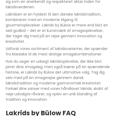
sig som en anerkendt og respekteret aktør inden for
lakridsverdenen.
Lakridsen er en hyldest til den danske lakridstradition,
kombineret med en moderne tilgang til
gourmetoplevelser. Lakrids by Bülow er mere end blot en
sød godbid – det er et kunstværk af smagsoplevelser,
der tager dig med på en rejse gennem innovation og
kreativitet.
Udforsk vores sortiment af lakridsvarianter, der spænder
fra klassiske til de mest dristige smagskombinationer.
Hvis du søger en udsøgt lakridsoplevelse, der ikke blot
pirrer dine smagsløg, men også bærer på en spændende
historie, er Lakrids by Bülow det ultimative valg. Tag dig
selv med på en smagsrejse gennem dansk
lakridstradition og moderne gastronomisk kreativitet.
Forkæl dine sanser med vores håndlavet lakrids, skabt af
nøje udvalgte råvarer, og oplev en unik blanding af
tradition og innovation.
Lakrids by Bülow FAQ