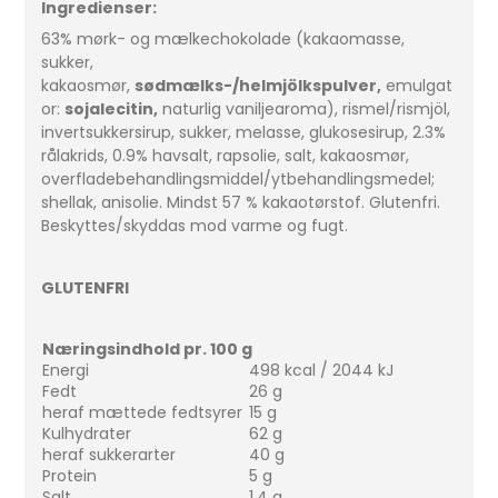
Ingredienser:
63% mørk- og mælkechokolade (kakaomasse,
sukker,
kakaosmør,
sødmælks-/helmjölkspulver,
emulgat
or:
sojalecitin,
naturlig vaniljearoma), rismel/rismjöl,
invertsukkersirup, sukker, melasse, glukosesirup, 2.3%
rålakrids, 0.9% havsalt, rapsolie, salt, kakaosmør,
overfladebehandlingsmiddel/ytbehandlingsmedel;
shellak, anisolie. Mindst 57 % kakaotørstof. Glutenfri.
Beskyttes/skyddas mod varme og fugt.
GLUTENFRI
Næringsindhold pr. 100 g
Energi
498 kcal / 2044 kJ
Fedt
26 g
heraf mættede fedtsyrer
15 g
Kulhydrater
62 g
heraf sukkerarter
40 g
Protein
5 g
Salt
1,4 g