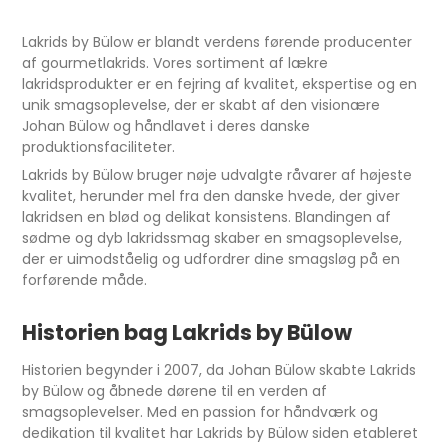
Lakrids by Bülow er blandt verdens førende producenter
af gourmetlakrids. Vores sortiment af lækre
lakridsprodukter er en fejring af kvalitet, ekspertise og en
unik smagsoplevelse, der er skabt af den visionære
Johan Bülow og håndlavet i deres danske
produktionsfaciliteter.
Lakrids by Bülow bruger nøje udvalgte råvarer af højeste
kvalitet, herunder mel fra den danske hvede, der giver
lakridsen en blød og delikat konsistens. Blandingen af
sødme og dyb lakridssmag skaber en smagsoplevelse,
der er uimodståelig og udfordrer dine smagsløg på en
forførende måde.
Historien bag Lakrids by Bülow
Historien begynder i 2007, da Johan Bülow skabte Lakrids
by Bülow og åbnede dørene til en verden af
smagsoplevelser. Med en passion for håndværk og
dedikation til kvalitet har Lakrids by Bülow siden etableret