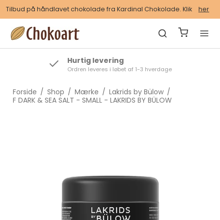
Tilbud på håndlavet chokolade fra Kardinal Chokolade. Klik
her
Hurtig levering
Ordren leveres i løbet af 1-3 hverdage
Forside
/
Shop
/
Mærke
/
Lakrids by Bülow
/
F DARK & SEA SALT - SMALL - LAKRIDS BY BÜLOW