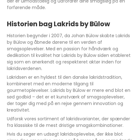
der er uimodståelig og udfordrer dine smagsløg på en
forførende måde.
Historien bag Lakrids by Bülow
Historien begynder i 2007, da Johan Bülow skabte Lakrids
by Bülow og åbnede dørene til en verden af
smagsoplevelser. Med en passion for håndværk og
dedikation til kvalitet har Lakrids by Bülow siden etableret
sig som en anerkendt og respekteret aktør inden for
lakridsverdenen.
Lakridsen er en hyldest til den danske lakridstradition,
kombineret med en moderne tilgang til
gourmetoplevelser. Lakrids by Bülow er mere end blot en
sød godbid – det er et kunstværk af smagsoplevelser,
der tager dig med på en rejse gennem innovation og
kreativitet.
Udforsk vores sortiment af lakridsvarianter, der spænder
fra klassiske til de mest dristige smagskombinationer.
Hvis du søger en udsøgt lakridsoplevelse, der ikke blot