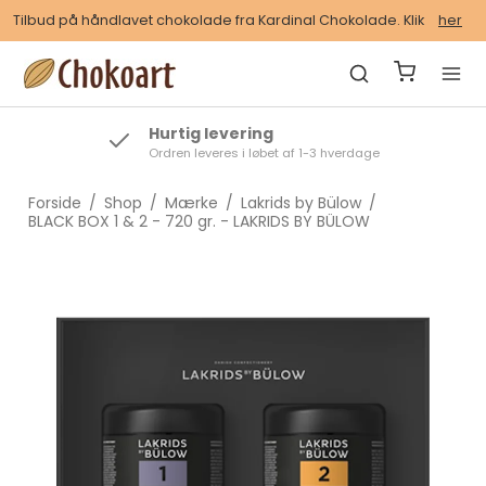
Tilbud på håndlavet chokolade fra Kardinal Chokolade. Klik
her
Hurtig levering
Ordren leveres i løbet af 1-3 hverdage
Forside
/
Shop
/
Mærke
/
Lakrids by Bülow
/
BLACK BOX 1 & 2 - 720 gr. - LAKRIDS BY BÜLOW