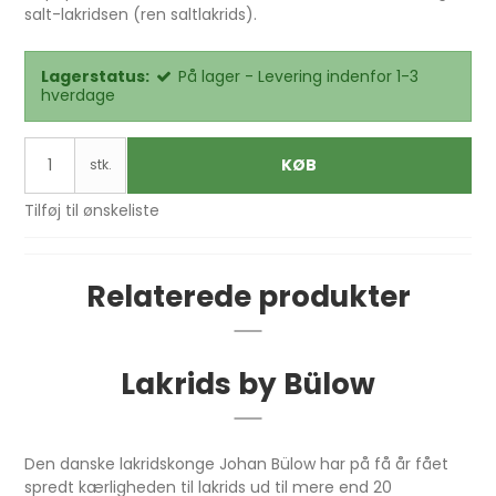
salt-lakridsen (ren saltlakrids).
Lagerstatus:
På lager - Levering indenfor 1-3
hverdage
KØB
stk.
Tilføj til ønskeliste
Relaterede produkter
Lakrids by Bülow
Den danske lakridskonge Johan Bülow har på få år fået
spredt kærligheden til lakrids ud til mere end 20